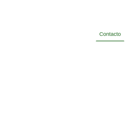
comercial@solar
tres
60.net
//
616599870
Inicio
Empresa
Referencias
Contacto