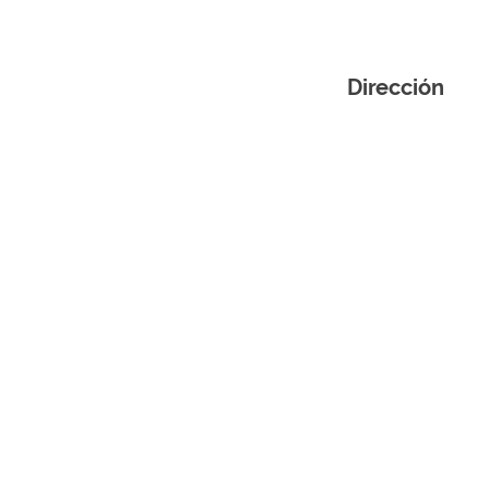
Dirección
C/ Canal de lodosa,
Tudela 31500 (Navar