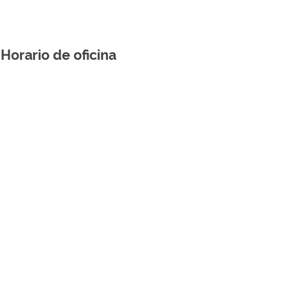
Horario de oficina
Lunes
viernes
–
00 horas
16:00 horas
–